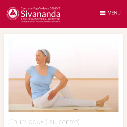
MENU
Cours doux ( au centre)