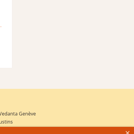
 Vedanta Genève
ustins
×