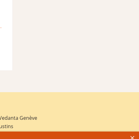
 Vedanta Genève
ustins
×