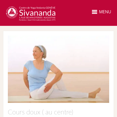
MENU
Cours doux ( au centre)