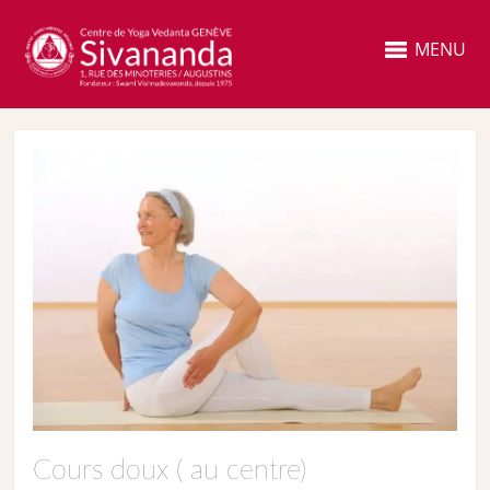
MENU
Cours doux ( au centre)