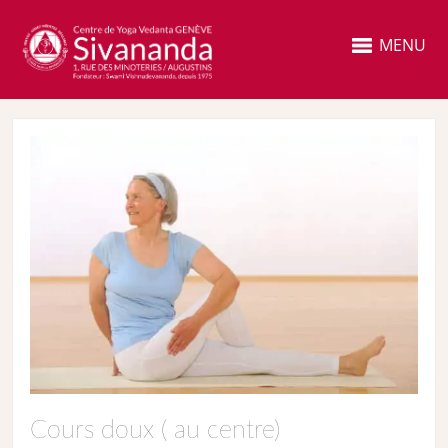
MENU
Cours doux ( au centre)