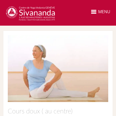
MENU
Cours doux ( au centre)