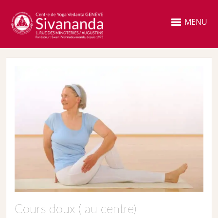
MENU
Cours doux ( au centre)