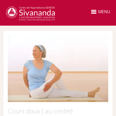
MENU
Cours doux ( au centre)