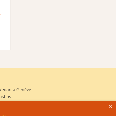
 Vedanta Genève
ustins
×