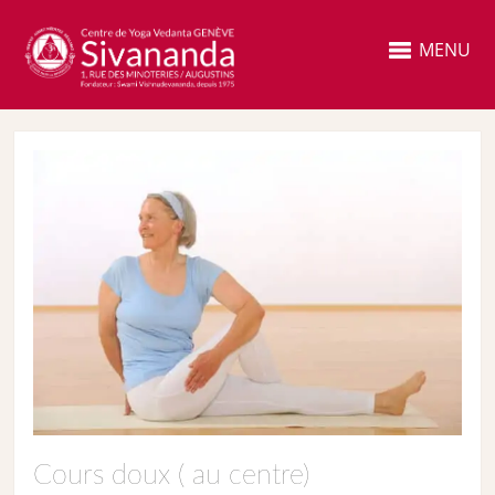
MENU
Cours doux ( au centre)