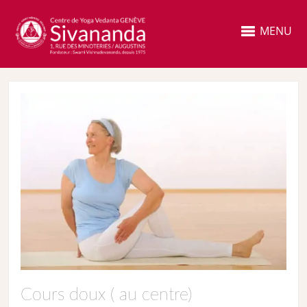
MENU
Cours doux ( au centre)