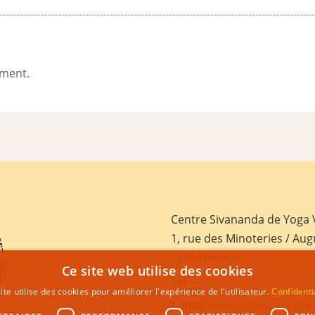
ement.
Centre Sivananda de Yoga
1, rue des Minoteries / Aug
1205 Genève
Ce site web utilise des cookies
Tel:
+41 022 328 03 28
ite utilise des cookies pour améliorer l'expérience de l'utilisateur.
Confidenti
E-mail:
geneva@sivananda.