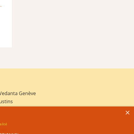
 Vedanta Genève
ustins
×
alité
net