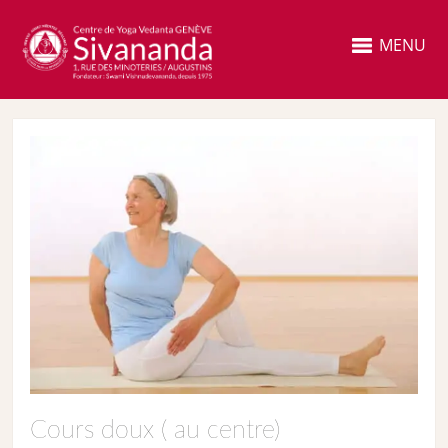
MENU
Cours doux ( au centre)