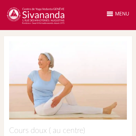
MENU
Cours doux ( au centre)