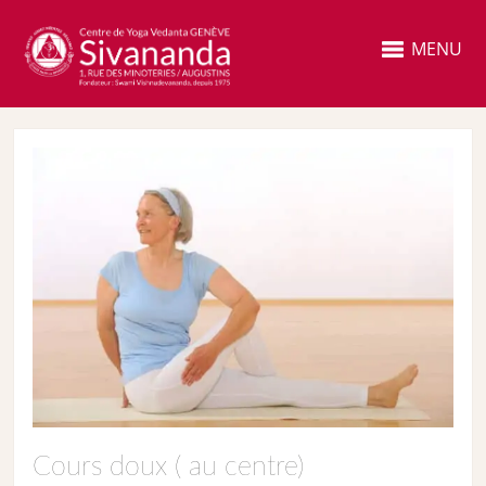
MENU
Cours doux ( au centre)