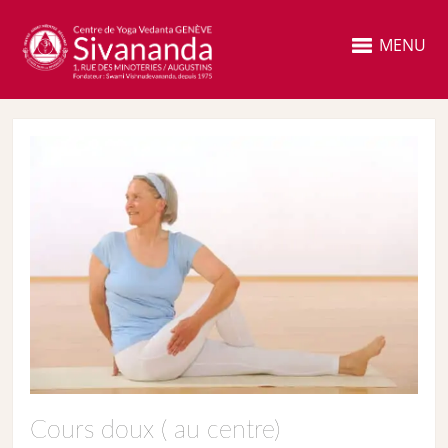
MENU
Cours doux ( au centre)