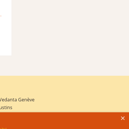
 Vedanta Genève
ustins
×