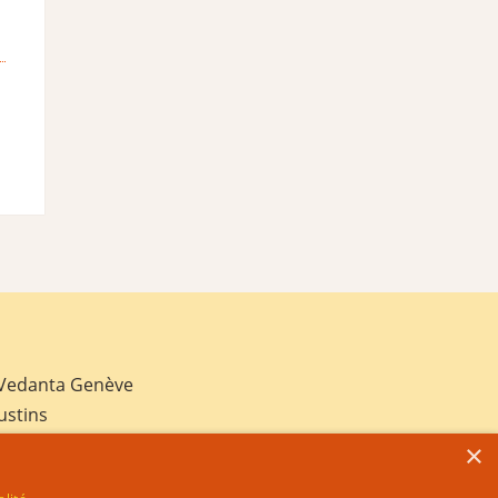
 Vedanta Genève
ustins
×