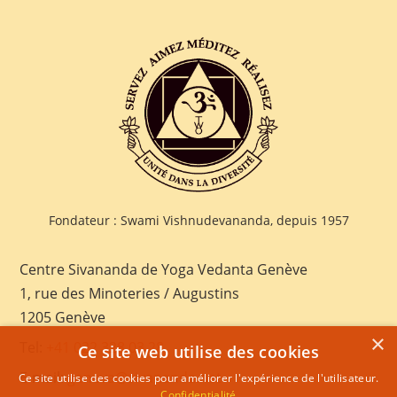
Fondateur : Swami Vishnudevananda, depuis 1957
Centre Sivananda de Yoga Vedanta Genève
1, rue des Minoteries / Augustins
1205 Genève
×
Tel:
+41 022 328 03 28
Ce site web utilise des cookies
E-mail:
geneva@sivananda.net
Ce site utilise des cookies pour améliorer l'expérience de l'utilisateur.
Confidentialité