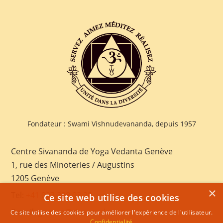
Fondateur : Swami Vishnudevananda, depuis 1957
Centre Sivananda de Yoga Vedanta Genève
1, rue des Minoteries / Augustins
1205 Genève
×
Tel:
+41 022 328 03 28
Ce site web utilise des cookies
E-mail:
geneva@sivananda.net
Ce site utilise des cookies pour améliorer l'expérience de l'utilisateur.
Confidentialité