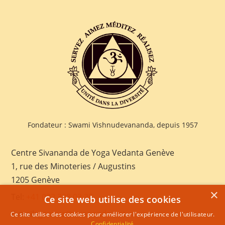
Fondateur : Swami Vishnudevananda, depuis 1957
Centre Sivananda de Yoga Vedanta Genève
1, rue des Minoteries / Augustins
1205 Genève
×
Tel:
+41 022 328 03 28
Ce site web utilise des cookies
E-mail:
geneva@sivananda.net
Ce site utilise des cookies pour améliorer l'expérience de l'utilisateur.
Confidentialité