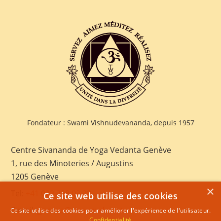
Fondateur : Swami Vishnudevananda, depuis 1957
Centre Sivananda de Yoga Vedanta Genève
1, rue des Minoteries / Augustins
1205 Genève
×
Tel:
+41 022 328 03 28
Ce site web utilise des cookies
E-mail:
geneva@sivananda.net
Ce site utilise des cookies pour améliorer l'expérience de l'utilisateur.
Confidentialité