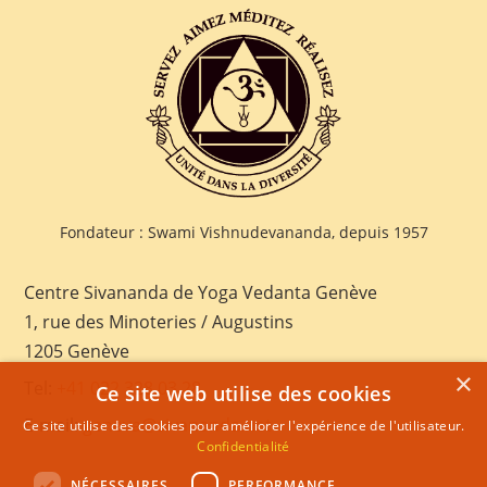
Fondateur : Swami Vishnudevananda, depuis 1957
Centre Sivananda de Yoga Vedanta Genève
1, rue des Minoteries / Augustins
1205 Genève
×
Tel:
+41 022 328 03 28
Ce site web utilise des cookies
E-mail:
geneva@sivananda.net
Ce site utilise des cookies pour améliorer l'expérience de l'utilisateur.
Confidentialité
NÉCESSAIRES
PERFORMANCE