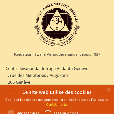
Fondateur : Swami Vishnudevananda, depuis 1957
Centre Sivananda de Yoga Vedanta Genève
1, rue des Minoteries / Augustins
1205 Genève
×
Tel:
+41 022 328 03 28
Ce site web utilise des cookies
E-mail:
geneva@sivananda.net
Ce site utilise des cookies pour améliorer l'expérience de l'utilisateur.
Confidentialité
NÉCESSAIRES
PERFORMANCE