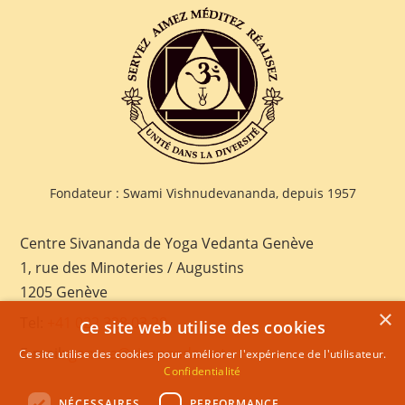
Fondateur : Swami Vishnudevananda, depuis 1957
Centre Sivananda de Yoga Vedanta Genève
1, rue des Minoteries / Augustins
1205 Genève
×
Tel:
+41 022 328 03 28
Ce site web utilise des cookies
E-mail:
geneva@sivananda.net
Ce site utilise des cookies pour améliorer l'expérience de l'utilisateur.
Confidentialité
NÉCESSAIRES
PERFORMANCE