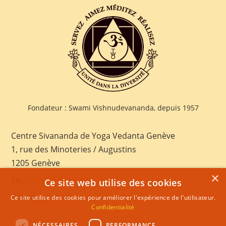
Fondateur : Swami Vishnudevananda, depuis 1957
Centre Sivananda de Yoga Vedanta Genève
1, rue des Minoteries / Augustins
1205 Genève
×
Tel:
+41 022 328 03 28
Ce site web utilise des cookies
E-mail:
geneva@sivananda.net
Ce site utilise des cookies pour améliorer l'expérience de l'utilisateur.
Confidentialité
NÉCESSAIRES
PERFORMANCE