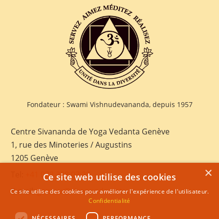
Fondateur : Swami Vishnudevananda, depuis 1957
Centre Sivananda de Yoga Vedanta Genève
1, rue des Minoteries / Augustins
1205 Genève
×
Tel:
+41 022 328 03 28
Ce site web utilise des cookies
E-mail:
geneva@sivananda.net
Ce site utilise des cookies pour améliorer l'expérience de l'utilisateur.
Confidentialité
NÉCESSAIRES
PERFORMANCE