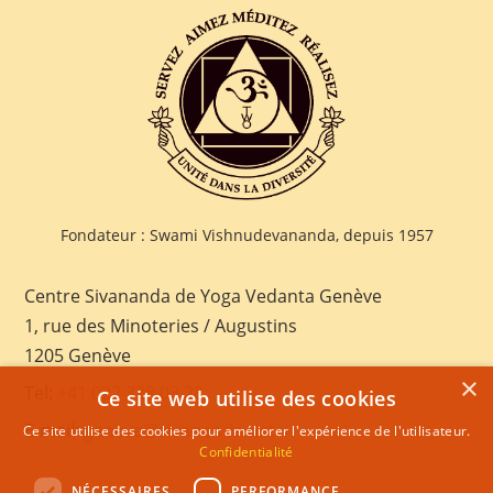
Fondateur : Swami Vishnudevananda, depuis 1957
Centre Sivananda de Yoga Vedanta Genève
1, rue des Minoteries / Augustins
1205 Genève
×
Tel:
+41 022 328 03 28
Ce site web utilise des cookies
E-mail:
geneva@sivananda.net
Ce site utilise des cookies pour améliorer l'expérience de l'utilisateur.
Confidentialité
NÉCESSAIRES
PERFORMANCE