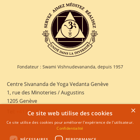
Fondateur : Swami Vishnudevananda, depuis 1957
Centre Sivananda de Yoga Vedanta Genève
1, rue des Minoteries / Augustins
1205 Genève
×
Tel:
+41 022 328 03 28
Ce site web utilise des cookies
E-mail:
geneva@sivananda.net
Ce site utilise des cookies pour améliorer l'expérience de l'utilisateur.
Confidentialité
NÉCESSAIRES
PERFORMANCE