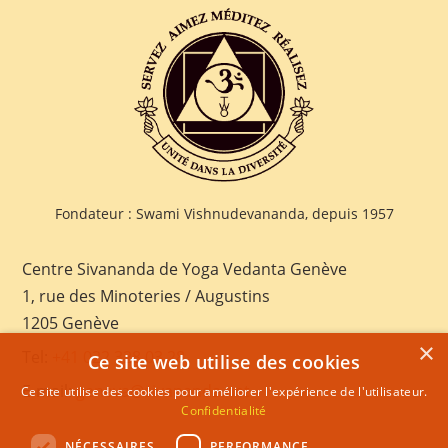
Fondateur : Swami Vishnudevananda, depuis 1957
Centre Sivananda de Yoga Vedanta Genève
1, rue des Minoteries / Augustins
1205 Genève
×
Tel:
+41 022 328 03 28
Ce site web utilise des cookies
E-mail:
geneva@sivananda.net
Ce site utilise des cookies pour améliorer l'expérience de l'utilisateur.
Confidentialité
NÉCESSAIRES
PERFORMANCE