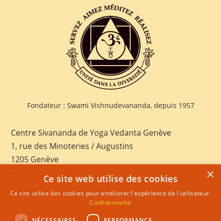
Fondateur : Swami Vishnudevananda, depuis 1957
Centre Sivananda de Yoga Vedanta Genève
1, rue des Minoteries / Augustins
1205 Genève
×
Tel:
+41 022 328 03 28
Ce site web utilise des cookies
E-mail:
geneva@sivananda.net
Ce site utilise des cookies pour améliorer l'expérience de l'utilisateur.
Confidentialité
NÉCESSAIRES
PERFORMANCE