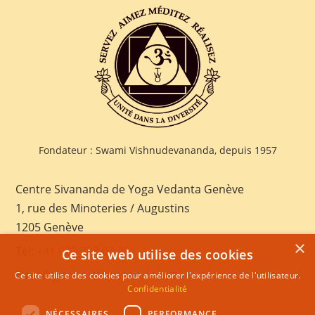
Fondateur : Swami Vishnudevananda, depuis 1957
Centre Sivananda de Yoga Vedanta Genève
1, rue des Minoteries / Augustins
1205 Genève
×
Tel:
+41 022 328 03 28
Ce site web utilise des cookies
E-mail:
geneva@sivananda.net
Ce site utilise des cookies pour améliorer l'expérience de l'utilisateur.
Confidentialité
NÉCESSAIRES
PERFORMANCE