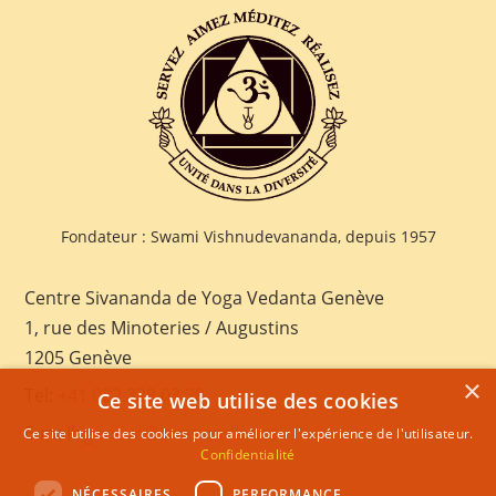
Fondateur : Swami Vishnudevananda, depuis 1957
Centre Sivananda de Yoga Vedanta Genève
1, rue des Minoteries / Augustins
1205 Genève
×
Tel:
+41 022 328 03 28
Ce site web utilise des cookies
E-mail:
geneva@sivananda.net
Ce site utilise des cookies pour améliorer l'expérience de l'utilisateur.
Confidentialité
NÉCESSAIRES
PERFORMANCE