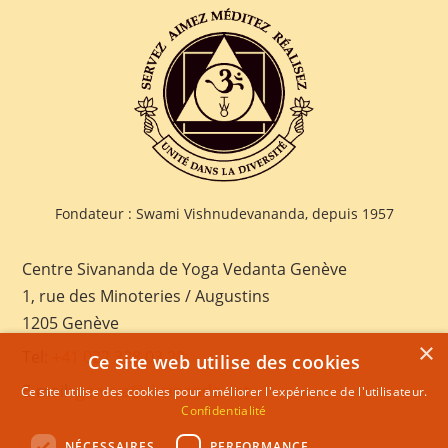
Fondateur : Swami Vishnudevananda, depuis 1957
Centre Sivananda de Yoga Vedanta Genève
1, rue des Minoteries / Augustins
1205 Genève
×
Tel:
+41 022 328 03 28
Ce site web utilise des cookies
E-mail:
geneva@sivananda.net
Ce site utilise des cookies pour améliorer l'expérience de l'utilisateur.
Confidentialité
NÉCESSAIRES
PERFORMANCE