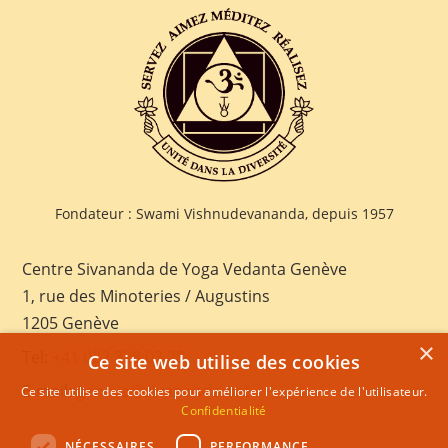
Fondateur : Swami Vishnudevananda, depuis 1957
Centre Sivananda de Yoga Vedanta Genève
1, rue des Minoteries / Augustins
1205 Genève
×
Tel:
+41 022 328 03 28
Ce site web utilise des cookies
E-mail:
geneva@sivananda.net
Ce site utilise des cookies pour améliorer l'expérience de l'utilisateur.
Confidentialité
NÉCESSAIRES
PERFORMANCE