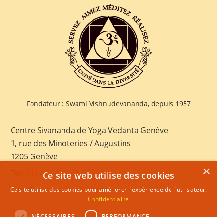
Fondateur : Swami Vishnudevananda, depuis 1957
Centre Sivananda de Yoga Vedanta Genève
1, rue des Minoteries / Augustins
1205 Genève
×
Tel:
+41 022 328 03 28
Ce site web utilise des cookies
E-mail:
geneva@sivananda.net
Ce site utilise des cookies pour améliorer l'expérience de l'utilisateur.
Confidentialité
NÉCESSAIRES
PERFORMANCE