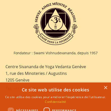
Fondateur : Swami Vishnudevananda, depuis 1957
Centre Sivananda de Yoga Vedanta Genève
1, rue des Minoteries / Augustins
1205 Genève
×
Tel:
+41 022 328 03 28
Ce site web utilise des cookies
E-mail:
geneva@sivananda.net
Ce site utilise des cookies pour améliorer l'expérience de l'utilisateur.
Confidentialité
NÉCESSAIRES
PERFORMANCE