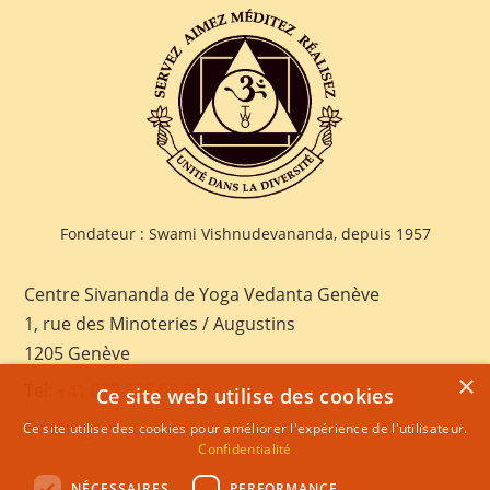
Fondateur : Swami Vishnudevananda, depuis 1957
Centre Sivananda de Yoga Vedanta Genève
1, rue des Minoteries / Augustins
1205 Genève
×
Tel:
+41 022 328 03 28
Ce site web utilise des cookies
E-mail:
geneva@sivananda.net
Ce site utilise des cookies pour améliorer l'expérience de l'utilisateur.
Confidentialité
NÉCESSAIRES
PERFORMANCE