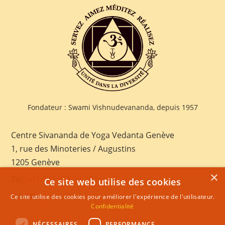
Fondateur : Swami Vishnudevananda, depuis 1957
Centre Sivananda de Yoga Vedanta Genève
1, rue des Minoteries / Augustins
1205 Genève
×
Tel:
+41 022 328 03 28
Ce site web utilise des cookies
E-mail:
geneva@sivananda.net
Ce site utilise des cookies pour améliorer l'expérience de l'utilisateur.
Confidentialité
NÉCESSAIRES
PERFORMANCE