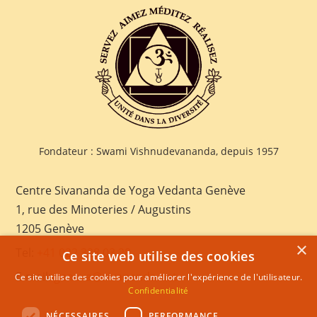
Fondateur : Swami Vishnudevananda, depuis 1957
Centre Sivananda de Yoga Vedanta Genève
1, rue des Minoteries / Augustins
1205 Genève
×
Tel:
+41 022 328 03 28
Ce site web utilise des cookies
E-mail:
geneva@sivananda.net
Ce site utilise des cookies pour améliorer l'expérience de l'utilisateur.
Confidentialité
NÉCESSAIRES
PERFORMANCE