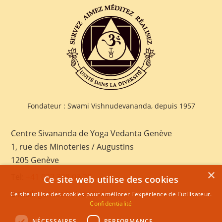
Fondateur : Swami Vishnudevananda, depuis 1957
Centre Sivananda de Yoga Vedanta Genève
1, rue des Minoteries / Augustins
1205 Genève
×
Tel:
+41 022 328 03 28
Ce site web utilise des cookies
E-mail:
geneva@sivananda.net
Ce site utilise des cookies pour améliorer l'expérience de l'utilisateur.
Confidentialité
NÉCESSAIRES
PERFORMANCE