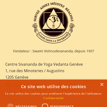
Fondateur : Swami Vishnudevananda, depuis 1957
Centre Sivananda de Yoga Vedanta Genève
1, rue des Minoteries / Augustins
1205 Genève
×
Tel:
+41 022 328 03 28
Ce site web utilise des cookies
E-mail:
geneva@sivananda.net
Ce site utilise des cookies pour améliorer l'expérience de l'utilisateur.
Confidentialité
NÉCESSAIRES
PERFORMANCE