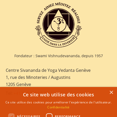
Fondateur : Swami Vishnudevananda, depuis 1957
Centre Sivananda de Yoga Vedanta Genève
1, rue des Minoteries / Augustins
1205 Genève
×
Tel:
+41 022 328 03 28
Ce site web utilise des cookies
E-mail:
geneva@sivananda.net
Ce site utilise des cookies pour améliorer l'expérience de l'utilisateur.
Confidentialité
NÉCESSAIRES
PERFORMANCE