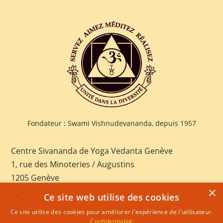
Fondateur : Swami Vishnudevananda, depuis 1957
Centre Sivananda de Yoga Vedanta Genève
1, rue des Minoteries / Augustins
1205 Genève
×
Tel:
+41 022 328 03 28
Ce site web utilise des cookies
E-mail:
geneva@sivananda.net
Ce site utilise des cookies pour améliorer l'expérience de l'utilisateur.
Confidentialité