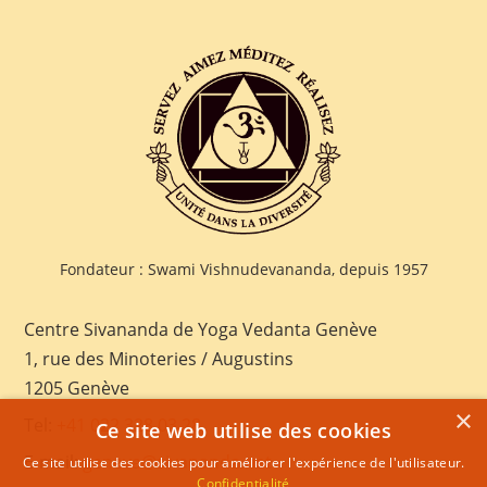
Fondateur : Swami Vishnudevananda, depuis 1957
Centre Sivananda de Yoga Vedanta Genève
1, rue des Minoteries / Augustins
1205 Genève
×
Tel:
+41 022 328 03 28
Ce site web utilise des cookies
E-mail:
geneva@sivananda.net
Ce site utilise des cookies pour améliorer l'expérience de l'utilisateur.
Confidentialité