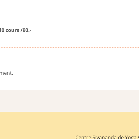
10 cours /90.-
ement.
Centre Sivananda de Yoga