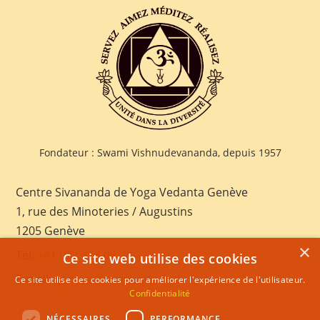
Fondateur : Swami Vishnudevananda, depuis 1957
Centre Sivananda de Yoga Vedanta Genève
1, rue des Minoteries / Augustins
1205 Genève
×
Tel:
+41 022 328 03 28
Ce site web utilise des cookies
E-mail:
geneva@sivananda.net
Ce site utilise des cookies pour améliorer l'expérience de l'utilisateur.
Confidentialité
NÉCESSAIRES
PERFORMANCE