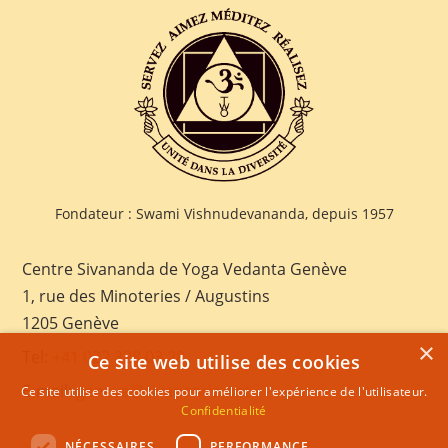
Fondateur : Swami Vishnudevananda, depuis 1957
Centre Sivananda de Yoga Vedanta Genève
1, rue des Minoteries / Augustins
1205 Genève
×
Tel:
+41 022 328 03 28
Ce site web utilise des cookies
E-mail:
geneva@sivananda.net
Ce site utilise des cookies pour améliorer l'expérience de l'utilisateur.
Confidentialité
NÉCESSAIRES
PERFORMANCE