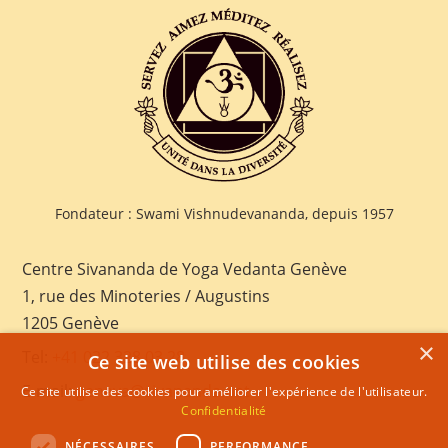
Fondateur : Swami Vishnudevananda, depuis 1957
Centre Sivananda de Yoga Vedanta Genève
1, rue des Minoteries / Augustins
1205 Genève
×
Tel:
+41 022 328 03 28
Ce site web utilise des cookies
E-mail:
geneva@sivananda.net
Ce site utilise des cookies pour améliorer l'expérience de l'utilisateur.
Confidentialité
NÉCESSAIRES
PERFORMANCE